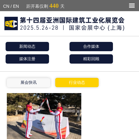
440
CN
/
EN
距开幕仅剩
天
新闻动态
合作媒体
媒体注册
精彩回顾
展会快讯
行业动态