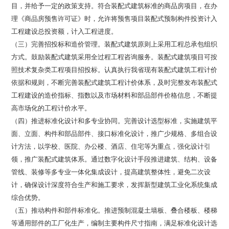
目，并给予一定的政策支持。符合装配式建筑标准的商品房项目，在办
理《商品房预售许可证》时，允许将预售项目装配式预制构件投资计入
工程建设总投资额，计入工程进度。
（三）完善招投标和造价管理。装配式建筑原则上采用工程总承包组织
方式。鼓励装配式建筑采用全过程工程咨询服务。装配式建筑项目可按
照技术复杂类工程项目招投标。认真执行我省现有装配式建筑工程计价
依据和规则，不断完善装配式建筑工程计价体系，及时完整发布装配式
工程建设的造价指标、指数以及市场材料和部品部件价格信息，不断提
高市场化的工程计价水平。
（四）推进标准化设计和多专业协同。完善设计选型标准，实施建筑平
面、立面、构件和部品部件、接口标准化设计，推广少规格、多组合设
计方法，以学校、医院、办公楼、酒店、住宅等为重点，强化设计引
领，推广装配式建筑体系。通过数字化设计手段推进建筑、结构、设备
管线、装修等多专业一体化集成设计，提高建筑整体性，避免二次设
计，确保设计深度符合生产和施工要求，发挥新型建筑工业化系统集成
综合优势。
（五）推动构件和部件标准化。推进预制混凝土墙板、叠合楼板、楼梯
等通用部件的工厂化生产，编制主要构件尺寸指南，满足标准化设计选