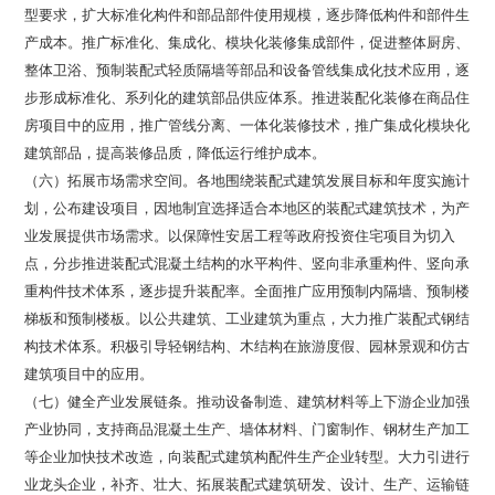
型要求，扩大标准化构件和部品部件使用规模，逐步降低构件和部件生
产成本。推广标准化、集成化、模块化装修集成部件，促进整体厨房、
整体卫浴、预制装配式轻质隔墙等部品和设备管线集成化技术应用，逐
步形成标准化、系列化的建筑部品供应体系。推进装配化装修在商品住
房项目中的应用，推广管线分离、一体化装修技术，推广集成化模块化
建筑部品，提高装修品质，降低运行维护成本。
（六）拓展市场需求空间。各地围绕装配式建筑发展目标和年度实施计
划，公布建设项目，因地制宜选择适合本地区的装配式建筑技术，为产
业发展提供市场需求。以保障性安居工程等政府投资住宅项目为切入
点，分步推进装配式混凝土结构的水平构件、竖向非承重构件、竖向承
重构件技术体系，逐步提升装配率。全面推广应用预制内隔墙、预制楼
梯板和预制楼板。以公共建筑、工业建筑为重点，大力推广装配式钢结
构技术体系。积极引导轻钢结构、木结构在旅游度假、园林景观和仿古
建筑项目中的应用。
（七）健全产业发展链条。推动设备制造、建筑材料等上下游企业加强
产业协同，支持商品混凝土生产、墙体材料、门窗制作、钢材生产加工
等企业加快技术改造，向装配式建筑构配件生产企业转型。大力引进行
业龙头企业，补齐、壮大、拓展装配式建筑研发、设计、生产、运输链