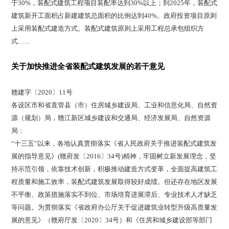
于30%，装配式建筑工程项目装配率达到30%以上；到2025年，装配式
建筑新开工面积占新建建筑总面积的比例达到40%。政府投资项目原则
上采用装配式建造方式。装配式建筑原则上采用工程总承包组织方
式…...
关于加快推进全省装配式建筑发展的若干意见
赣建字〔2020〕11号
各设区市和省直管县（市）住房城乡建设局、工业和信息化局、自然资
源（规划）局，赣江新区城乡建设和交通局、经济发展局、自然资源
局：
“十三五”以来，各地认真贯彻落实《省人民政府关于推进装配式建筑发
展的指导意见》(赣府发〔2016〕34号)精神，牢固树立新发展理念，坚
持示范引领，依靠技术创新，积极推动建造方式变革，全面提高建筑工
程质量和施工效率，装配式建筑发展取得较好成绩。但还存在地区发展
不平衡、政策措施落实不到位、市场培育进展滞后、专业技术人才缺乏
等问题。为贯彻落实《省政府办公厅关于促进建筑业转型升级高质量发
展的意见》（赣府厅发〔2020〕34号）和《住房和城乡建设部等部门