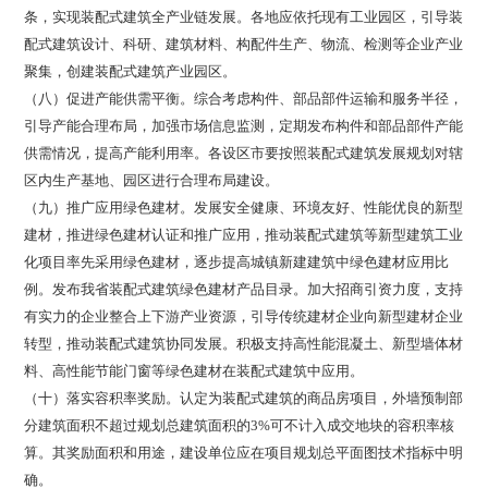
条，实现装配式建筑全产业链发展。各地应依托现有工业园区，引导装
配式建筑设计、科研、建筑材料、构配件生产、物流、检测等企业产业
聚集，创建装配式建筑产业园区。
（八）促进产能供需平衡。综合考虑构件、部品部件运输和服务半径，
引导产能合理布局，加强市场信息监测，定期发布构件和部品部件产能
供需情况，提高产能利用率。各设区市要按照装配式建筑发展规划对辖
区内生产基地、园区进行合理布局建设。
（九）推广应用绿色建材。发展安全健康、环境友好、性能优良的新型
建材，推进绿色建材认证和推广应用，推动装配式建筑等新型建筑工业
化项目率先采用绿色建材，逐步提高城镇新建建筑中绿色建材应用比
例。发布我省装配式建筑绿色建材产品目录。加大招商引资力度，支持
有实力的企业整合上下游产业资源，引导传统建材企业向新型建材企业
转型，推动装配式建筑协同发展。积极支持高性能混凝土、新型墙体材
料、高性能节能门窗等绿色建材在装配式建筑中应用。
（十）落实容积率奖励。认定为装配式建筑的商品房项目，外墙预制部
分建筑面积不超过规划总建筑面积的3%可不计入成交地块的容积率核
算。其奖励面积和用途，建设单位应在项目规划总平面图技术指标中明
确。