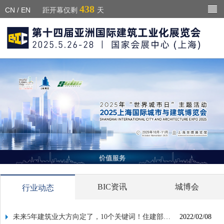
438
CN
/
EN
距开幕仅剩
天
BIC资讯
城博会
行业动态
未来5年建筑业大方向定了，10个关键词！住建部发
2022/02/08