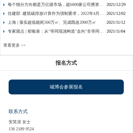
【城博会】系列活动：地下空间建设科技
2024/12/06
文
每个细分方向都是万亿级市场，超6000家公司携资本
2021/12/29
入局建筑业数字化｜行业观察
住建部: 建筑碳排放计算作为强制要求，2022年4月1
2021/12/02
创新研讨会——地下空间有机更新(二)成功
【城博会】系列活动：地下空间建设科技
2024/12/05
日起实施
上海 | 落实超低能耗500万㎡、完成既改2000万㎡
2021/11/12
举办
创新研讨会——地下空间有机更新(一)成功
【城博会】系列活动：绿色建筑发展与绿
2024/11/22
专家观点 | 郁银泉：从“等同现浇构造”走向“非等同现
2021/11/04
浇构造”——装配整体式混凝土结构理论研究与技术
举办
色金融履约风险论坛成功举办
【城博会】系列活动：“建设领域地下工程
2024/11/21
查看更多 >>
研发
绿色低碳技术交流”论坛成功举办
【城博会】上海市住建行业数字化转型研
2024/11/15
报名方式
讨会暨第四期建设交通人才讲坛举办
【城博会】2024城博会引社会各界关注
2024/11/14
【城博会】商贸洽谈会顺利举办
2024/11/13
城博会参展报名
【城博会】系列活动：地下空间建设科技
2024/12/06
创新研讨会——地下空间有机更新(二)成功
【城博会】系列活动：地下空间建设科技
2024/12/05
联系方式
举办
创新研讨会——地下空间有机更新(一)成功
【城博会】系列活动：绿色建筑发展与绿
安笑澎 女士
2024/11/22
136 2189 9524