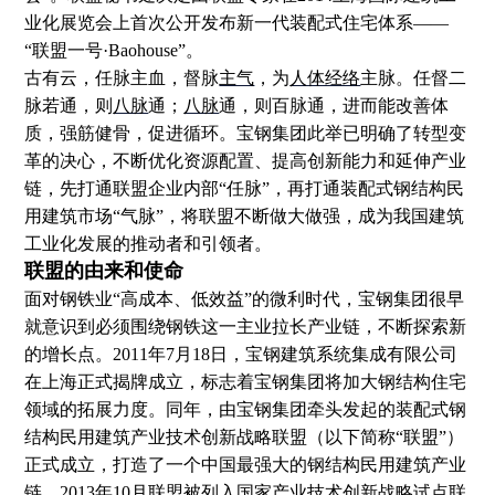
业化展览会上首次公开发布新一代装配式住宅体系——
“联盟一号·Baohouse”。
古有云，任脉主血，督脉
主气
，为
人体经络
主脉。任督二
脉若通，则
八脉
通；
八脉
通，则百脉通，进而能改善体
质，强筋健骨，促进循环。宝钢集团此举已明确了转型变
革的决心，不断优化资源配置、提高创新能力和延伸产业
链，先打通联盟企业内部“任脉”，再打通装配式钢结构民
用建筑市场“气脉”，将联盟不断做大做强，成为我国建筑
工业化发展的推动者和引领者。
联盟的由来和使命
面对钢铁业“高成本、低效益”的微利时代，宝钢集团很早
就意识到必须围绕钢铁这一主业拉长产业链，不断探索新
的增长点。2011年7月18日，宝钢建筑系统集成有限公司
在上海正式揭牌成立，标志着宝钢集团将加大钢结构住宅
领域的拓展力度。同年，由宝钢集团牵头发起的装配式钢
结构民用建筑产业技术创新战略联盟（以下简称“联盟”）
正式成立，打造了一个中国最强大的钢结构民用建筑产业
链。2013年10月联盟被列入国家产业技术创新战略试点联