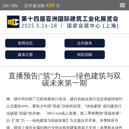
439
CN
/
EN
距开幕仅剩
天
新闻动态
合作媒体
媒体注册
精彩回顾
直播预告|"筑"力——绿色建筑与双
碳未来第一期
峰、碳中和目标广泛影响着各行各业，建目前碳达筑行业总体碳排放约
占总量的40%，要助力中国“双碳”目标的实现，“绿色建筑”成为建筑行
业破题“双碳”的关键。「BICClub线上直播」第二季将围绕“双碳发展”
以【“筑”力——绿色建筑与双碳发展】为主题拉开序幕。本季阵容升
级，获得上海市金属结构行业协会和华建集团鼎力支持！本季将从绿色