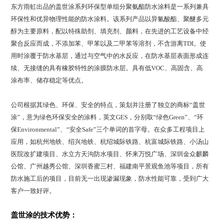
东方雨虹出品的盖世涂系列环保型单组分聚氨酯防水涂料是一系列兼具
环保性和优异物理性能的防水涂料。该系列产品以异氰酸酯、聚醚多元
醇为主要原料，配以特殊助剂、填充剂、颜料，在先进的工艺设备中经
聚合反应而成，不添加苯、甲苯以及二甲苯等溶剂，不含游离TDI。使
用时涂覆于防水基层，通过与空气中的水反应，在防水基层表面形成连
续、无接缝的具有橡胶特性的涂膜防水层。具有低VOC、高固含、高
涂布率、储存稳定等优点。
公司根据其绿色、环保、安全的特点，策划并注册了独立的商标“盖世
涂”，意为绿色环保安全的涂料，英文GES，分别取“绿色Green”、“环
保Environmental”、“安全Safe”三个单词的首字母。在众多工程项目上
应用，如杭州地铁、绍兴地铁、杭绍城际铁路、杭富城际铁路、小汤山
医院改扩建项目、水立方天沟防水项目、怀来万悦广场、深圳金众麒麟
公馆、广州越秀公馆、深圳香蜜三村、福建南平景观鱼池等项目，所有
防水施工后的项目，目前无一出现渗漏现象，防水性能可靠，受到广大
客户一致好评。
盖世涂的技术优势：