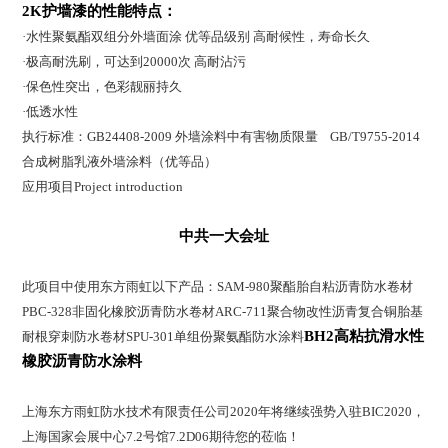
2K护墙漆的性能特点：
·水性聚氨酯双组分外墙面涂 优等品级别 高耐候性，寿命长久
·极高耐洗刷，可达到20000次 高耐沾污
·保色性突出，色彩靓丽持久
·低透水性
执行标准：GB24408-2009 外墙涂料中有害物质限量 GB/T9755-2014
合成树脂乳液外墙涂料（优等品）
应用项目Project introduction
中共一大会址
此项目中使用东方雨虹以下产品：SAM-980聚酯胎自粘沥青防水卷材
PBC-328非固化橡胶沥青防水卷材ARC-711聚合物改性沥青复合铜胎基
BH2高粘抗滑水性
耐根穿刺防水卷材SPU-301单组份聚氨酯防水涂料
橡胶沥青防水涂料
上海东方雨虹防水技术有限责任公司2020年将继续强势入驻BIC2020，
上海国家会展中心7.2号馆7.2D06期待您的莅临！