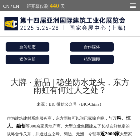
440
CN
/
EN
距开幕仅剩
天
新闻动态
合作媒体
媒体注册
精彩回顾
大牌 · 新品 | 稳坐防水龙头，东方
雨虹有何过人之处？
来源：BIC 微信公众号（BIC-China）
科、恒
作为建筑建材系统服务商，东方雨虹可以说已家喻户晓，与万
大、融创
等300余家房地产商、大型企业集团建立了长期友好稳定的
近2000家
战略合作关系，并通过业之峰、阔达、元洲、今朝等
大型家