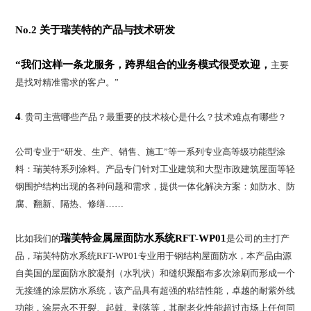
No.2 关于瑞芙特的产品与技术研发
“我们这样一条龙服务，跨界组合的业务模式很受欢迎，
主要
是找对精准需求的客户。”
4
. 贵司主营哪些产品？最重要的技术核心是什么？技术难点有哪些？
公司专业于“研发、生产、销售、施工”等一系列专业高等级功能型涂
料：瑞芙特系列涂料。产品专门针对工业建筑和大型市政建筑屋面等轻
钢围护结构出现的各种问题和需求，提供一体化解决方案：如防水、防
腐、翻新、隔热、修缮……
瑞芙特金属屋面防水系统RFT-WP01
比如我们的
是公司的主打产
品，瑞芙特防水系统RFT-WP01专业用于钢结构屋面防水，本产品由源
自美国的屋面防水胶凝剂（水乳状）和缝织聚酯布多次涂刷而形成一个
无接缝的涂层防水系统，该产品具有超强的粘结性能，卓越的耐紫外线
功能，涂层永不开裂、起鼓、剥落等，其耐老化性能超过市场上任何同