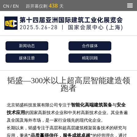
438
CN
/
EN
距开幕仅剩
天
新闻动态
合作媒体
媒体注册
精彩回顾
韬盛—300米以上超高层智能建造领
跑者
智能化高端建筑装备
安全
北京韬盛科技发展有限公司专注于
与
技术应用
的国家高新技术企业和中关村高新技术企业。其业务遍
及全国及海外市场，是一家行业领先的现代化企业。
长期以来，韬盛专注于高层和超高层建筑模架装备技术的研究与
“品质赢得信任，服务成就卓越”
应用，秉承
的经营理念，通过