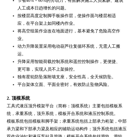
节省40%－60%的劳动力，有效解决施工人员紧缺、建筑
人工成本日趋增长的问题。
按楼层高度定制脚手板操作层，使操作面与楼层相适
应，在平台架上如同楼内作业。
将高空组装作业改在地面进行，基本避免了危险高空作
业。
动力升降装置采用电动葫芦往复循环系统，无需人工搬
运。
升降采用智能荷载控制系统和遥控控制操作，更便捷、
更可靠，实现人员不上架操控。
独有星轮防坠落附墙支座，安全性高，全天候防坠。
平台架体立面、平面全密封，有效防止坠物风险。
2. 顶模系统
工具式液压顶升模架平台（简称：顶模系统）主要包括模板系
统，承重系统，顶升系统，模板开合系统和液压控制系统。
模板系统包括模板和脚手架；承重系统包括上部承力桁架，中部
承力梁和下部承力梁及相应的辅助运动构件；顶升系统包括液压
双作业油缸和液压泵站及管路；模板开合系统包括滑轨，滑轮，