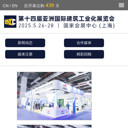
439
CN
/
EN
距开幕仅剩
天
新闻动态
合作媒体
媒体注册
精彩回顾