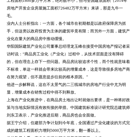
工程面积1800多万平方米，绝对数不小，但与全国建筑面积（2014年
房地产开发企业房屋施工面积726482万平方米）来讲，那是九牛一
毛。
业内人士分析指出：一方面，各个城市在初期都是以政府保障房为抓
手，但这类以政府投资为主体的建筑毕竟有限；而另外一方面，建筑产
业化在量大的商品房中推动缓慢。
华阳国际建筑产业化公司董事总经理龙玉峰在接受中国房地产报记者采
访时说：“商品房工业化（产业化）过程中，从技术层面是没有障碍
的，但在理念上存下一些问题。商品房比较追求个性，而个性就意味着
不标准，单这一样就会带来比较高的增量成本，这是导致很多房地产商
在努力观望，但不愿意提步往前的根本原因。”
他进一步解释说，这在不太景气的二三线城市的房地产行业中尤为明
显，增量成本在销售过程中得不到释放。
上海在产业化推进中，在商品房土地出让时就做出要求，是一种将好政
策与当地实际情况有效衔接的举措。中国建筑标准设计研究院总建筑师
刘东卫表示，产业化推进后期，商品房也会全面做。
据王宁介绍，住建部力争计划到今年底，全国通过产业化建设的方式完
成的建筑工程面积力增到5000万平方米，翻一番以上。