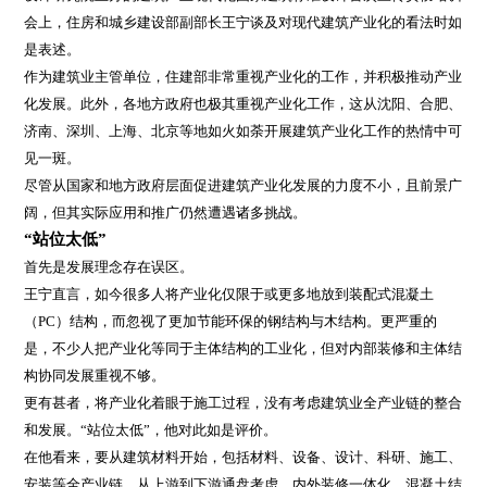
会上，住房和城乡建设部副部长王宁谈及对现代建筑产业化的看法时如
是表述。
作为建筑业主管单位，住建部非常重视产业化的工作，并积极推动产业
化发展。此外，各地方政府也极其重视产业化工作，这从沈阳、合肥、
济南、深圳、上海、北京等地如火如荼开展建筑产业化工作的热情中可
见一斑。
尽管从国家和地方政府层面促进建筑产业化发展的力度不小，且前景广
阔，但其实际应用和推广仍然遭遇诸多挑战。
“站位太低”
首先是发展理念存在误区。
王宁直言，如今很多人将产业化仅限于或更多地放到装配式混凝土
（PC）结构，而忽视了更加节能环保的钢结构与木结构。更严重的
是，不少人把产业化等同于主体结构的工业化，但对内部装修和主体结
构协同发展重视不够。
更有甚者，将产业化着眼于施工过程，没有考虑建筑业全产业链的整合
和发展。“站位太低”，他对此如是评价。
在他看来，要从建筑材料开始，包括材料、设备、设计、科研、施工、
安装等全产业链，从上游到下游通盘考虑，内外装修一体化，混凝土结