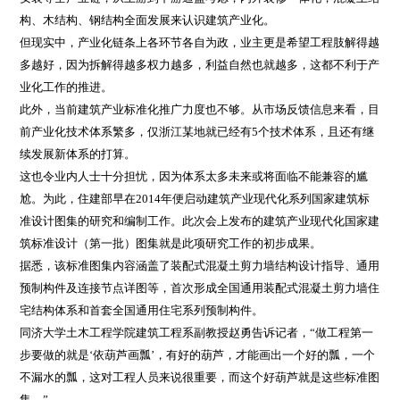
构、木结构、钢结构全面发展来认识建筑产业化。
但现实中，产业化链条上各环节各自为政，业主更是希望工程肢解得越
多越好，因为拆解得越多权力越多，利益自然也就越多，这都不利于产
业化工作的推进。
此外，当前建筑产业标准化推广力度也不够。从市场反馈信息来看，目
前产业化技术体系繁多，仅浙江某地就已经有5个技术体系，且还有继
续发展新体系的打算。
这也令业内人士十分担忧，因为体系太多未来或将面临不能兼容的尴
尬。为此，住建部早在2014年便启动建筑产业现代化系列国家建筑标
准设计图集的研究和编制工作。此次会上发布的建筑产业现代化国家建
筑标准设计（第一批）图集就是此项研究工作的初步成果。
据悉，该标准图集内容涵盖了装配式混凝土剪力墙结构设计指导、通用
预制构件及连接节点详图等，首次形成全国通用装配式混凝土剪力墙住
宅结构体系和首套全国通用住宅系列预制构件。
同济大学土木工程学院建筑工程系副教授赵勇告诉记者，“做工程第一
步要做的就是‘依葫芦画瓢’，有好的葫芦，才能画出一个好的瓢，一个
不漏水的瓢，这对工程人员来说很重要，而这个好葫芦就是这些标准图
集。”