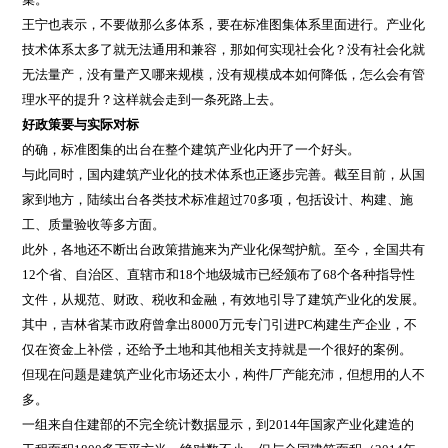
王宁也表示，不要做那么多体系，要在标准图集体系里面进行。产业化
技术体系太多了就无法通用和兼容，那如何实现社会化？没有社会化就
无法量产，没有量产又哪来规模，没有规模成本如何降低，怎么会有管
理水平的提升？这样就会走到一条死路上去。
好政策要与实际对标
的确，标准图集的出台在整个建筑产业化内开了一个好头。
与此同时，国内建筑产业化的技术体系也正逐步完善。截至目前，从国
家到地方，陆续出台各类技术标准超过70多项，包括设计、构建、施
工、质量验收等多方面。
此外，各地还不断出台政策措施来为产业化保驾护航。至今，全国共有
12个省、自治区、直辖市和18个地级城市已经颁布了68个各种指导性
文件，从规范、财政、税收和金融，有效地引导了建筑产业化的发展。
其中，吉林省某市政府曾拿出8000万元专门引进PC构建生产企业，不
仅在资金上补偿，还给予土地和其他相关支持就是一个很好的案例。
但现在问题是建筑产业化市场还太小，构件厂产能充沛，但想用的人不
多。
一组来自住建部的不完全统计数据显示，到2014年国家产业化建造的