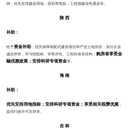
例；优先安排建设用地；容积率奖励；工程报建绿色通道等。
陕 西
补助：
资金补助
给予
；优先保障装配式建筑项目和产业土地供应；加分企业
购房者享受金
诚信评价，并与招投标、评奖评先、工程担保等挂钩；
融优惠政策；
安排科研专项资金
等。
海 南
补助：
优先安排用地指标；
安排科研专项资金；
享受相关税费优惠
；
提供行政许可支持等。
吉 林