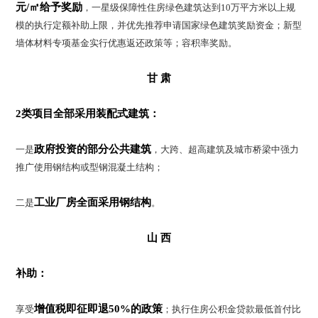
元/㎡给予奖励
，一星级保障性住房绿色建筑达到10万平方米以上规
模的执行定额补助上限，并优先推荐申请国家绿色建筑奖励资金；新型
墙体材料专项基金实行优惠返还政策等；容积率奖励。
甘 肃
2类项目全部采用装配式建筑：
政府投资的部分公共建筑
一是
，大跨、超高建筑及城市桥梁中强力
推广使用钢结构或型钢混凝土结构；
工业厂房全面采用钢结构
二是
。
山 西
补助：
增值税即征即退50%的政策
享受
；执行住房公积金贷款最低首付比