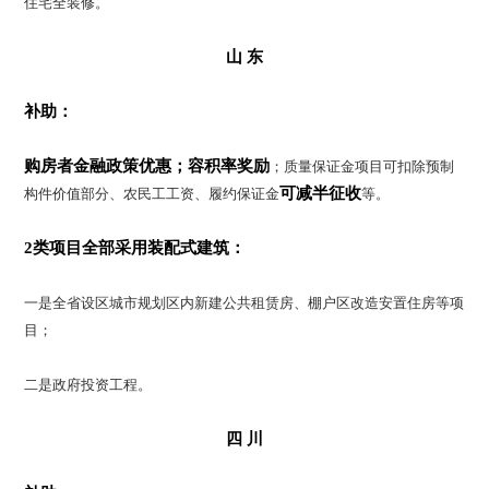
住宅全装修。
山 东
补助：
购房者金融政策优惠；
容积率奖励
；质量保证金项目可扣除预制
可减半征收
构件价值部分、农民工工资、履约保证金
等。
2类项目全部采用装配式建筑：
一是全省设区城市规划区内新建公共租赁房、棚户区改造安置住房等项
目；
二是政府投资工程。
四 川